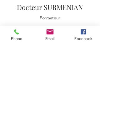
Docteur SURMENIAN
Formateur
Phone
Email
Facebook
CONTACT
INSTITUT SURMENIEN
23 rue Alphonse Karr 06000 NICE
info@surmenian-institute.com
+33 4 93 87 00 45